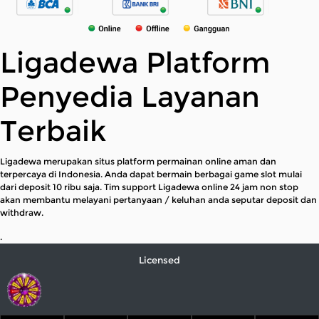
Ligadewa Platform
Penyedia Layanan
Terbaik
Ligadewa merupakan situs platform permainan online aman dan
terpercaya di Indonesia. Anda dapat bermain berbagai game slot mulai
dari deposit 10 ribu saja. Tim support Ligadewa online 24 jam non stop
akan membantu melayani pertanyaan / keluhan anda seputar deposit dan
withdraw.
.
Licensed