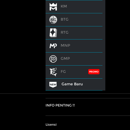
KM
BTG
RTG
MNP
GMP
FG
PROMO
Game Baru
INFO PENTING !!
Lisensi