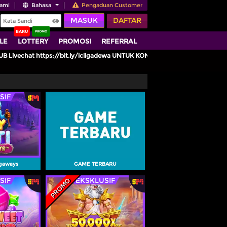
ami
Bahasa
Pengaduan Customer
DAFTAR
BARU
PROMO
LE
LOTTERY
PROMOSI
REFERRAL
t https://bit.ly/lcligadewa UNTUK KONFIRMASI SITUS RESMI.
WA
SIF
egaways
GAME TERBARU
SIF
EKSKLUSIF
PROMO