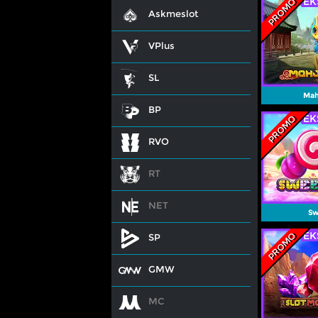
EK
PROMO
Askmeslot
VPlus
SL
Mah
BP
EK
PROMO
RVO
RT
NET
Sw
EK
PROMO
SP
GMW
MC