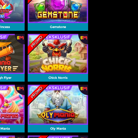
rincess
Gemstone
SIF
EKSKLUSIF
PROMO
gh Flyer
Chick Norris
SIF
EKSKLUSIF
PROMO
 Mania
Oly Mania