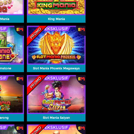
 Mania
King Mania
SIF
EKSKLUSIF
PROMO
emstone
Slot Mania Phoenix Megaways
SIF
EKSKLUSIF
PROMO
Barong
Slot Mania Saiyan
SIF
EKSKLUSIF
PROMO