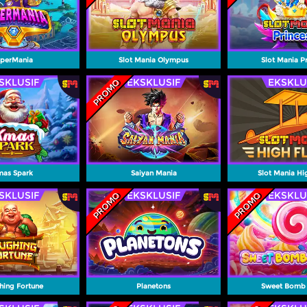
perMania
Slot Mania Olympus
Slot Mania P
SKLUSIF
EKSKLUSIF
EKSKLU
PROMO
as Spark
Saiyan Mania
Slot Mania Hi
SKLUSIF
EKSKLUSIF
EKSKLU
PROMO
PROMO
hing Fortune
Planetons
Sweet Bomb