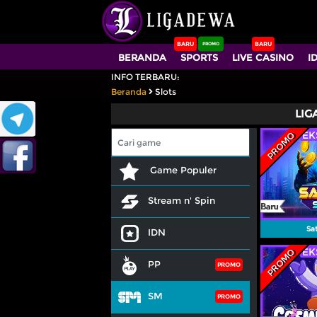
BARU
BARU
PROMO
BERANDA
SPORTS
LIVE CASINO
I
INFO TERBARU:
Beranda
Slots
LIG
TELE
EK
PROMO
LIGADEWA
LIGADEWA
Game Populer
Stream n' Spin
Sat
IDN
EK
PROMO
PP
PROMO
SM
PROMO