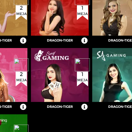
10Rb
10Jt
Dragon Tiger
5Rb
30Jt
Special Games
1
2
1
1Rb
2Jt
MEJA
MEJA
MASUK
DAFTAR
MASUK
DAFTAR
M
BALI
KEMBALI
KEMBALI
-TIGER
DRAGON-TIGER
DRAGON-TIGE
-TIGER
DRAGON-TIGER
DRAGON-TIGE
Min
Max
Meja
Min
Max
Meja
M
1Rb
20Jt
Baccarat
10Rb
30Jt
Baccarat
1
2Rb
10Jt
Dragon Tiger
10Rb
30Jt
Dragon Tiger
1
2Rb
10Jt
Sicbo
10Rb
30Jt
Roulette
1
10Rb
10Jt
Roulette
10Rb
30Jt
Sicbo
1
2
1
10Rb
20Jt
1Rb
10Jt
MEJA
MEJA
MASUK
DAFTAR
MASUK
DAFTAR
M
BALI
KEMBALI
KEMBALI
-TIGER
DRAGON-TIGER
DRAGON-TIGE
-TIGER
DRAGON-TIGER
DRAGON-TIGE
Min
Max
1Rb
5Jt
10Rb
7,5Jt
10Rb
7,5Jt