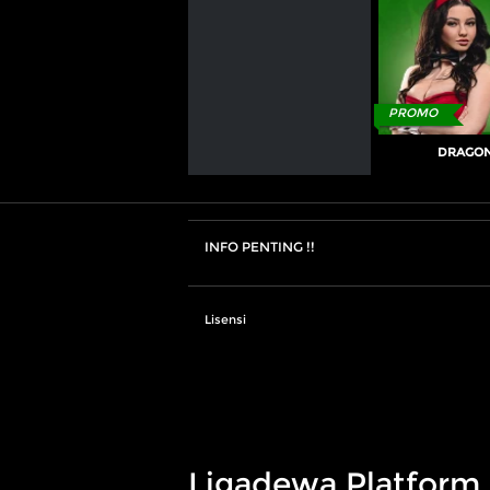
Blackjack
Sicbo
DAFTAR
PROMO
KEM
DRAGON
DRAGON
INFO PENTING !!
Lisensi
Ligadewa Platform 