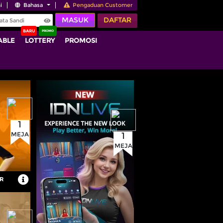
i
Bahasa
Pengaduan Customer
DAFTAR
BARU
PROMO
ABLE
LOTTERY
PROMOSI
chat https://bit.ly/lcligadewa UNTUK KONFIRMASI SITUS RESMI.
in
Max
Meja
Min
Max
Rb
5Jt
Baccarat
1Rb
5Jt
Rb
20Jt
Dragon Tiger
1Rb
5Jt
Rb
25Jt
Roulette
1Rb
5Jt
Rb
50Jt
Sicbo
1Rb
5Jt
1
Rb
1Jt
Special Games
1Rb
5Jt
Rb
5Jt
MEJA
1
MEJA
ASUK
R
R
in
Max
Rb
30Jt
Rb
30Jt
0Rb
30Jt