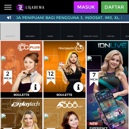
Beranda
MASUK
DAFTAR
WASPADA PENIPUAN! BAGI PENGGUNA 3, INDOSAT, IM3, XL. HUB Liv
Sports
BARU
PROMO
Live Casino
BARU
ROULETTE
BACCARAT
SICBO
WHEEL
DRAGON TIGER
FANTAN
BLA
IDNPoker
BARU
Meja
Min
Max
Meja
Min
Max
Meja
Min
Max
Baccarat
1Rb
10Jt
Baccarat
5Rb
5Jt
Baccarat
1Rb
5Jt
Dragon Tiger
1Rb
10Jt
Roulette
1Rb
20Jt
Slots
PROMO
Dragon Tiger
1Rb
5Jt
Roulette
1Rb
10Jt
Sicbo
2Rb
25Jt
Wheel
1Rb
10Jt
Blackjack
10Rb
50Jt
Roulette
1Rb
5Jt
Special Games
1Rb
10Jt
Wheel
1Rb
1Jt
IDNLIVE
BARU
Dragon Tiger
5Rb
5Jt
Sicbo
1Rb
5Jt
2
12
7
Special Games
1Rb
5Jt
Stream N Spin
DAFTAR
MASUK
DAFTAR
MASUK
MEJA
MEJA
MEJA
KEMBALI
KEMBALI
Arcade
PROMO
ROULETTE
ROULETTE
ROULETTE
ROULETTE
Table Games
Meja
Min
Max
Meja
Min
Max
Roulette
2Rb
20Jt
Baccarat
10Rb
5Jt
Sicbo
2Rb
2Jt
Roulette
1Rb
25Jt
Lottery
BARU
PROMO
Baccarat
1Rb
20Jt
Sic Bo
1Rb
25Jt
Blackjack
10Rb
20Jt
Dragon Tiger
10Rb
10Jt
Dragon Tiger
10Rb
1Jt
Special Games
1Rb
2Jt
Referral
Special Games
1Rb
10Jt