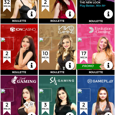
32
2
DAFTAR
MASUK
DAFTAR
MASUK
Promosi
MEJA
MEJA
DAFTAR
MASUK
KEMBALI
KEMBALI
KEMBALI
Hubungi Kami
ROULETTE
ROULETTE
ROULETTE
ROULETTE
ROULETTE
ROULETTE
Meja
Min
Max
Meja
Min
Max
Meja
Min
Max
Live Chat
Roulette
1Rb
20Jt
Baccarat
5Rb
30Jt
Baccarat
5Rb
30Jt
Baccarat
2Rb
10Jt
Roulette
1Rb
125Jt
Roulette
1Rb
30Jt
Sicbo
2Rb
10Jt
Pengaduan Customer
Sicbo
1Rb
125Jt
Blackjack
250Rb
30Jt
Dragon Tiger
10Rb
10Jt
Dragon Tiger
5Rb
30Jt
Special Games
10Rb
30Jt
Blackjack
10Rb
20Jt
Wheel
1Rb
10Jt
Pilih Bahasa:
2
10
17
DAFTAR
MASUK
DAFTAR
MASUK
DAFTAR
MASUK
MEJA
MEJA
MEJA
KEMBALI
KEMBALI
KEMBALI
PROMO
ROULETTE
ROULETTE
ROULETTE
ROULETTE
ROULETTE
ROULETTE
MASUK
DAFTAR
Meja
Min
Max
Meja
Min
Max
Meja
Min
Max
Baccarat
5Rb
30Jt
Baccarat
10Rb
30Jt
Baccarat
1Rb
30Jt
Sicbo
500
250Rb
Dragon Tiger
10Rb
30Jt
Dragon Tiger
1Rb
30Jt
&copy; Ligadewa Platform Penyedia Layanan
Roulette
1Rb
300Rb
Sicbo
10Rb
30Jt
Roulette
1Rb
30Jt
Dragon Tiger
5Rb
1,9Jt
Terbaik. Hak Cipta Dilindungi.
Roulette
10Rb
30Jt
Sicbo
1Rb
30Jt
Special Games
500
1,9Jt
2
3
2
DAFTAR
MASUK
DAFTAR
MASUK
DAFTAR
MASUK
MEJA
MEJA
MEJA